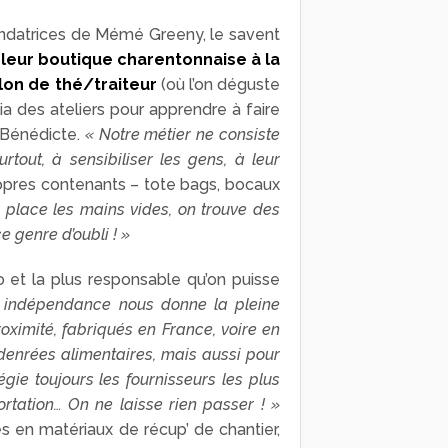
ondatrices de Mémé Greeny, le savent
 leur boutique charentonnaise à la
lon de thé/traiteur
(où l’on déguste
ia des ateliers pour apprendre à faire
e Bénédicte.
« Notre métier ne consiste
out, à sensibiliser les gens, à leur
propres contenants – tote bags, bocaux
r place les mains vides, on trouve des
e genre d’oubli ! »
et la plus responsable qu’on puisse
 indépendance nous donne la pleine
roximité, fabriqués en France, voire en
s denrées alimentaires, mais aussi pour
égie toujours les fournisseurs les plus
rtation… On ne laisse rien passer ! »
s en matériaux de récup’ de chantier,