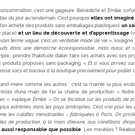
onsommation, c’est une gageure. Bénédicte et Émilie, cof
ble du jour au lendemain. C’est pourquoi
elles ont imaginé
l’on achète des produits sans emballages plastiques),
un sa
r place)
et un lieu de découverte et d’apprentissage
(v
s qu’un terme vague, c’est un véritable mode de vie »
, soulign
ts dans une démarche écoresponsable, mais aussi, et surt
ple : prendre l’habitude d’aller faire ses achats avec ses 
s produits proposés sans packaging.
« Et si vous arrivez su
laissé sacs et bocaux à la boutique précisément pour pallier c
nd-mère comme les autres : c’est la mamie la plus écolo 
ontrôle d’une main de fer la chaîne de production.
« Notre
es »
, explique Émilie.
« On se focalise sur les produits de p
 plus extrêmes dans les pays limitrophes. C’est vrai pour le
ême les culottes menstruelles – fabriquées à Paris. On privil
des de production, à la main d’œuvre, aux conditions d’expo
, aussi responsable que possible
. Les meubles ? Réalisé