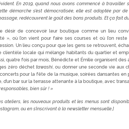
vident. En 2019, quand nous avons commencé à travailler su
i, cette démarche s’est démocratisée, elle est adoptée par d
assage, redécouvrent le goût des bons produits. Et ça fait du
 désir de concevoir leur boutique comme un lieu convivi
 », où l’on vient pour faire ses courses et où l’on reste
ssion. Un lieu conçu pour que les gens se retrouvent, échang
e clientèle locale qui mélange habitants du quartier et e
si, quatre fois par mois, Bénédicte et Émilie organisent des a
nges zéro déchet
tawashi
, ou donner une seconde vie aux ch
 concerts pour la fête de la musique, soirées dansantes en
e, d’un bar sur la terrasse attenante à la boutique, avec trans
responsables, bien sûr ! »
es ateliers, les nouveaux produits et les menus sont disponi
stagram, ou en s’inscrivant à la newsletter mensuelle.]