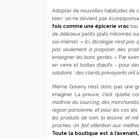
Adopter de nouvelles habitudes de c
bien : on ne devient pas écoresponsa
fois comme une épicerie vrac
(où 
de délicieux petits plats mitonnés su
soi-même).
« Ici, l’écologie n’est pa
pas seulement à proposer des produi
enseigner les bons gestes. »
Par exem
en verre et boîtes d’œufs – pour de
solutions : des clients prévoyants ont 
Mémé Greeny n’est donc pas une gra
imaginer. La preuve, c’est qu’elle c
maîtrise du sourcing des marchandis
région parisienne, et pour les cas les
les produits de soin, la lessive, et m
proches, on fait attention aux métho
Toute la boutique est à l’avenant