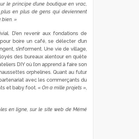
r le principe d’une boutique en vrac,
e plus en plus de gens qui deviennent
 bien. »
al. D’en revenir aux fondations de
 pour boire un café, se délecter d’un
ent, s’informent. Une vie de village,
mployés des bureaux alentour en quête
teliers DIY où l’on apprend à faire son
aussettes orphelines. Quant au futur
 partenariat avec les commerçants du
ats et baby foot.
« On a mille projets »
,
bles en ligne, sur le site web de Mémé