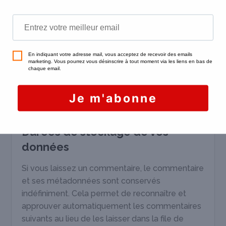
Statistiques et mesures d’audience
Le site utilise l’outil Google Analytics afin de
mesurer l’audience et le comportement des
utilisateurs sur le site
http://blog.epplerimmo.com.
Utilisation et transmission de vos
données personnelles
Durées de stockage de vos
données
Si vous laissez un commentaire, le commentaire
et ses métadonnées sont conservés
indéfiniment. Cela permet de reconnaître et
approuver automatiquement les commentaires
suivants au lieu de les laisser dans la file de