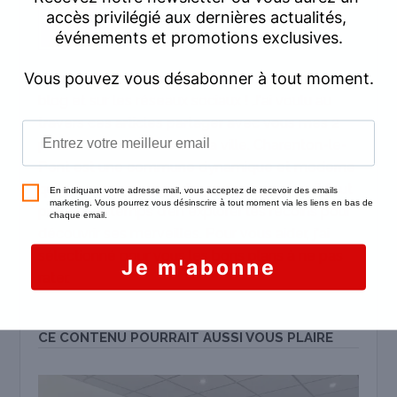
Vous êtes nombreux à nous suivre sur notre
blog et sur les réseaux sociaux ! J'ai voulu au
travers ces articles partager avec vous mes 2
passions l'immobilier et ma ville. Charenton-le-
Pont est une commune dynamique et moderne
qui a su conserver sa dimension humaine. Il faut
prendre le temps d'en explorer les recoins pour
découvrir ses merveilles. Pour vous aider, j'ai
sélectionné pour vous les bons plans à ne pas
rater.
CE CONTENU POURRAIT AUSSI VOUS PLAIRE