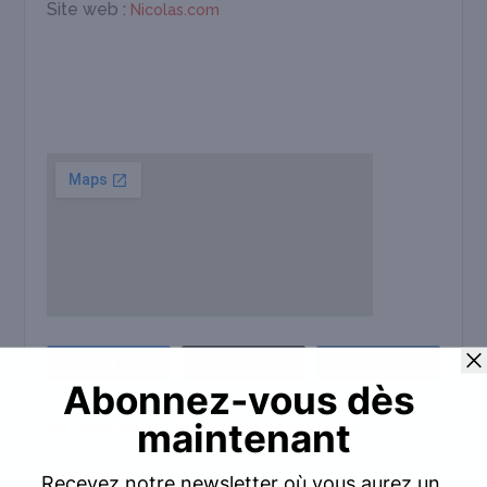
Site web :
Nicolas.com
Partagez
Tweetez
Partagez
ARTICLE ÉCRIT PAR:
Sybille EVERHARD