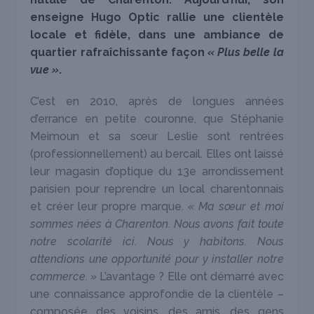
enseigne Hugo Optic rallie une clientèle
locale et fidèle, dans une ambiance de
quartier rafraîchissante façon
« Plus belle la
vue »
.
C’est en 2010, après de longues années
d’errance en petite couronne, que Stéphanie
Meimoun et sa sœur Leslie sont rentrées
(professionnellement) au bercail. Elles ont laissé
leur magasin d’optique du 13
e
arrondissement
parisien pour reprendre un local charentonnais
et créer leur propre marque.
« Ma sœur et moi
sommes nées à Charenton. Nous avons fait toute
notre scolarité ici. Nous y habitons. Nous
attendions une opportunité pour y installer notre
commerce. »
L’avantage ? Elle ont démarré avec
une connaissance approfondie de la clientèle –
composée des voisins, des amis, des gens