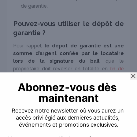
de garantie.
Pouvez-vous utiliser le dépôt de
garantie ?
Pour rappel,
le dépôt de garantie est une
somme d’argent confiée par le locataire
lors de la signature du bail
, que le
propriétaire doit reverser en totalité en
fin de
contrat locatif
… sauf si la situation l’autorise à
puiser dedans, par exemple pour compenser
des loyers manquants ou pour financer des
réparations dans le logement.
Mais attention :
aucune retenue n’est
possible sans un état des lieux de sortie à
Charenton valide
, donc réalisé de façon
contradictoire, c’est-à-dire signé par les deux