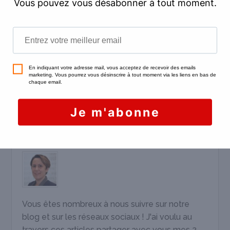
parties. Si le locataire n’a pas apposé sa
signature et qu’aucun huissier de justice n’est
intervenu, vous ne pouvez pas vous servir dans
le dépôt de garantie… et devez le rendre dans
son intégralité, en attendant une décision du
juge en votre faveur.
Partagez
Tweetez
Partagez
ARTICLE ÉCRIT PAR:
Sybille EVERHARD
Vous êtes nombreux à nous suivre sur notre
blog et sur les réseaux sociaux ! J'ai voulu au
travers ces articles partager avec vous mes 2