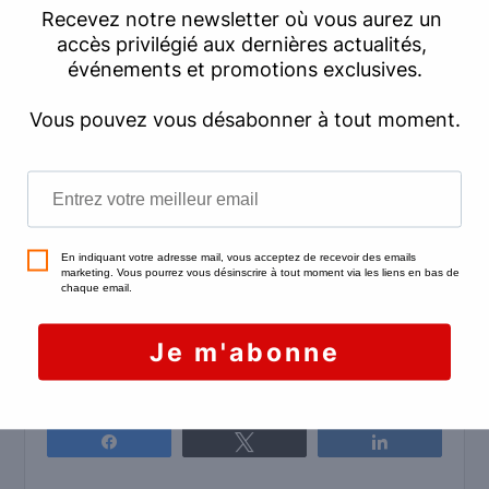
soins en présentant au locataire les factures
des réparations effectuées dans le logement.
Même s’il s’agit seulement de changer les
ampoules ou de racheter un four micro-ondes !
À défaut de factures, vous pouvez présenter
tout document faisant office de justificatif :
lettre de réclamation des loyers impayés,
comparatif entre
l’état des lieux d’entrée
et celui
de sortie, photos du logement, constat
d’huissier, devis, etc.
Vous avez d’autres questions au sujet du
dépôt de garantie à Charenton ? Nous
sommes là pour y répondre !
Partagez
Tweetez
Partagez