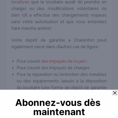
locatives
que le locataire aurait dû prendre en
charge) ou des modifications volontaires du
bien (s’il a effectué des changements majeurs
sans votre autorisation et que vous entendez
faire marche arrière).
Votre dépôt de garantie à Charenton peut
également servir dans d’autres cas de figure :
Pour couvrir
des impayés de loyers
;
Pour couvrir des impayés de charges ;
Pour la réparation ou l’entretien des meubles
ou des équipements laissés à la disposition
du locataire (une forme de dépôt de garantie
de location meublée, si l’on veut).
Notez que toute retenue faite sur le dépôt de
garantie à Charenton doit être justifiée par vos