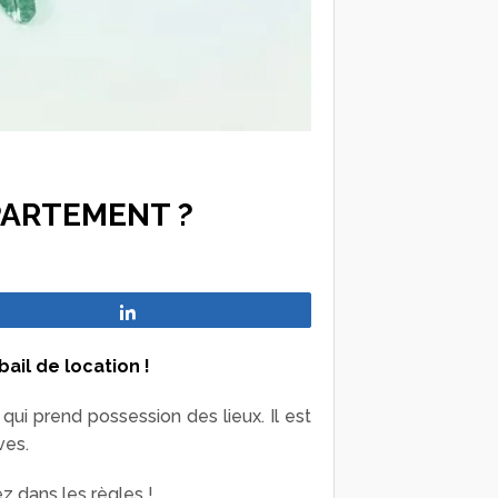
PARTEMENT ?
Partagez
bail de location !
 qui prend possession des lieux. Il est
ves.
 dans les règles !