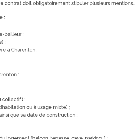
re contrat doit obligatoirement stipuler plusieurs mentions…
e :
-bailleur ;
) ;
ère à Charenton ;
renton :
collectif) ;
’habitation ou à usage mixte) ;
insi que sa date de construction ;
u logement (balcon, terrasse, cave, parking…) ;