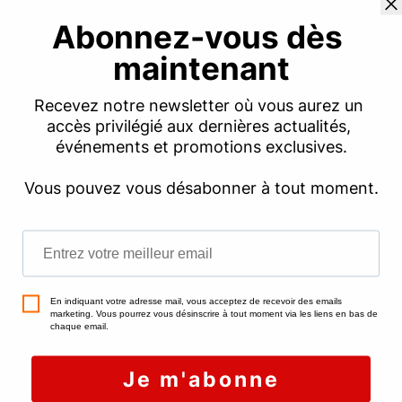
eu effraction, ou changement de serrure.
Si le squat est constaté au-delà de 48
heures, il faut lancer une procédure
judiciaire d’expulsion devant le tribunal
d’instance
. Un huissier de justice va
constater l’occupation illégale et établir un
procès-verbal. Le tribunal prononcera
l’expulsion après notification d’un
commandement de quitter les lieux. Avant la
loi ELAN, il existait un délai de deux mois
entre la notification et l’expulsion, mais ce
n’est plus le cas (sauf en cas de plainte
déposée par les squatteurs, par exemple en
prétextant un faux bail).
Dans le second cas de figure, la procédure peut
durer plusieurs mois sans que vous puissiez y
faire grand-chose, et sans pouvoir profiter de