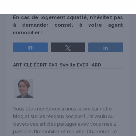
votre location à Charenton.
En cas de logement squatté, n’hésitez pas
à demander conseil à votre agent
immobilier !
Partagez
Tweetez
Partagez
ARTICLE ÉCRIT PAR:
Sybille EVERHARD
Vous êtes nombreux à nous suivre sur notre
blog et sur les réseaux sociaux ! J'ai voulu au
travers ces articles partager avec vous mes 2
passions l'immobilier et ma ville. Charenton-le-