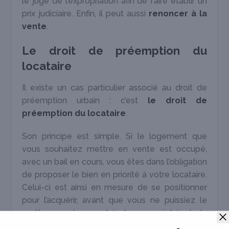
le juge de l’expropriation afin de faire établir un
prix judiciaire. Enfin, il peut aussi
renoncer à la
vente
.
Le droit de préemption du
locataire
Il existe un cas particulier associé au droit de
préemption urbain : c’est
le droit de
préemption du locataire
.
Son principe est simple. Si le logement que
vous souhaitez mettre en vente est occupé,
avec un bail en cours, vous êtes dans l’obligation
de proposer le bien en priorité à votre locataire.
Celui-ci est ainsi en mesure de se positionner
pour l’acquérir, avant que vous ne puissiez le
mettre sur le marché. Le cas échéant, la
notification du congé
constitue une offre de