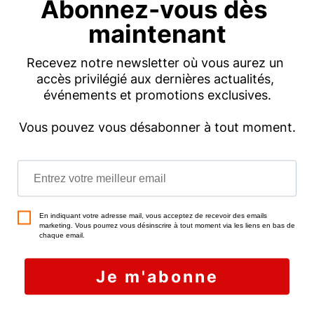
vente en bonne et due forme, et celle-ci
s’étend sur les deux premiers mois du préavis.
Si le locataire décline l’offre, vous êtes alors libre
de proposer le bien à la vente dans le cadre
d’une transaction classique.
Le droit de préemption urbain s’applique dans
des zones bien spécifiques au sein des
communes, mais les propriétaires restent
généralement dans l’ignorance avant de mettre
en vente leur habitation. N’hésitez pas à vous
renseigner avant de vendre à Charenton-le-
Pont, et à échanger avec
votre conseiller
immobilier
pour bien préparer votre transaction.