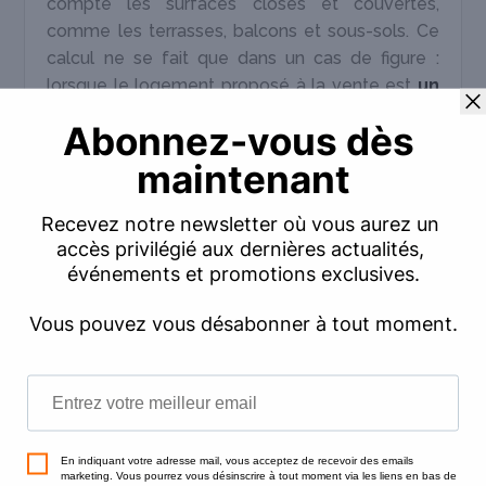
compte les surfaces closes et couvertes,
comme les terrasses, balcons et sous-sols. Ce
calcul ne se fait que dans un cas de figure :
lorsque le logement proposé à la vente est
un
lot de copropriété
.
Cette mesure s’appelle aussi «
surface loi
Carrez
» et fait l’objet d’
un diagnostic
spécifique dans le cadre de la vente d’un
bien en copropriété
. Elle doit apparaître dans
l’annonce et dans les documents officiels de
transaction : compromis de vente et acte
définitif. Idéalement, cette mesure doit être
effectuée par un diagnostiqueur professionnel,
car une erreur commise dans l’affichage de
cette information peut aboutir à une sanction
(en particulier, une réduction du prix de vente).
Pour vous simplifier la vie et éviter les erreurs, il