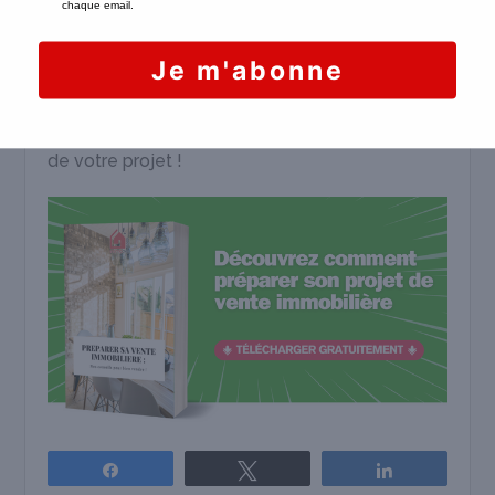
est recommandé de
confier le calcul de la
surface de votre appartement à Charenton
à des professionnels de la vente
, qui eux-
mêmes collaborent avec des diagnostiqueurs
aguerris. Contactez notre équipe et parlez-nous
de votre projet !
Partagez
Tweetez
Partagez