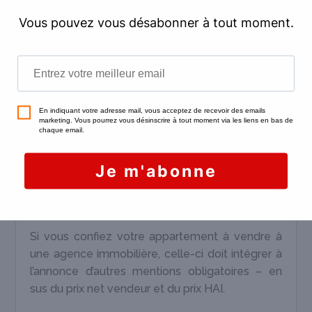
un logement et aux coûts annuels relatifs à une
utilisation standard du logement.
Ce diagnostic
énergétique nouvelle version est
opposable
: cela veut dire qu’un acheteur peut
se retourner contre le propriétaire si ce
document est faux ou trompeur, ou s’il l’a induit
en erreur quant aux niveaux réels de
consommation d’énergie.
D’autres mentions obligatoires
dans le cadre d’un mandat de
vente
Si vous confiez votre appartement à vendre à
une agence immobilière, celle-ci doit intégrer à
l’annonce d’autres mentions obligatoires – en
sus du prix net vendeur et du prix HAI.