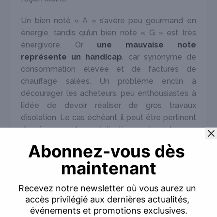
Un bien noté « A » s’avère peu gourmand en
énergie, tandis qu’un bien noté « G » est très
énergivore. Or
une mauvaise note
représente un handicap
, car synonyme de
consommation élevée et de factures de
chauffage salées. Un problème enclin à
décourager les acheteurs, peu enthousiastes à
l’idée de devoir réaliser de gros travaux
d’isolation. Le cas échéant, il peut être pertinent
d’envisager la réalisation de travaux
d’amélioration des performances énergétiques
de votre propriété avant sa mise en vente.
Notez qu’il existe, depuis 2021,
un
nouveau
DPE
plus lisible et plus détaillé
, qui fournit
aux acheteurs des données concrètes quant
aux niveaux de consommation d’énergie dans