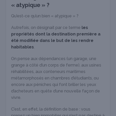
« atypique » ?
Qu’est-ce qu’un bien « atypique » ?
Autrefois, on désignait par ce terme
les
propriétés dont la destination première a
été modifiée dans le but de les rendre
habitables
.
On pense aux dépendances (un garage, une
grange à côté d’un corps de ferme), aux usines
réhabilitées, aux conteneurs maritimes
métamorphosés en chambres d’étudiants, ou
encore aux péniches qui font briller les yeux
d’acheteurs en quête d’une nouvelle façon de
vivre.
C’est, en effet, la définition de base : vous
prenez un bien immobilier qui n’est pas destiné à