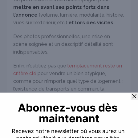
mettre en avant ses points forts dans
l’annonce
(volume, lumière, modularité, histoire,
vues sur l’extérieur, etc.)
et lors des visites
.
Des photos professionnelles, une mise en
scène soignée et un descriptif détaillé sont
indispensables.
Enfin, n’oubliez pas que
l’emplacement reste un
critère clé
pour vendre un bien atypique,
comme pour n’importe quel type de logement :
l’existence de transports en commun, la
présence d’écoles reconnues, ou encore la
proximité du Bois de Vincennes sont des
avantages très recherchés.
4. Optez pour un mandat exclusif