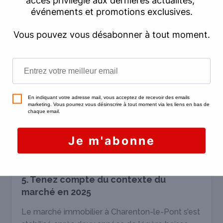
La vente d’un bien atypique requiert
un suivi
personnalisé
et
une stratégie de
commercialisation spécifique
.
Ce type d’accompagnement, vous ne pouvez
l’obtenir qu’en signant
un mandat exclusif
. Vous
bénéficiez alors d’une assistance de tous les
instants, tandis que le professionnel se charge
de mettre en place une stratégie réellement
adaptée à votre bien.
L’exclusivité, c’est
la garantie d’une vente
sécurisée, au meilleur prix et dans les
meilleurs délais
.
5. Tenez compte du contexte du
marché en 2025
Le marché immobilier à Charenton-le-Pont s’est