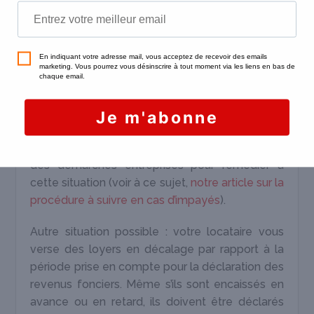
impayés ou versés en décalage ?
Les loyers impayés font partie des
risques
inhérents à toute location
. Bien entendu, les
loyers que vous n’avez pas touchés durant
l’année civile ne doivent pas être déclarés
comme revenus fonciers : ils ne sont donc pas
pris en compte dans le calcul de votre impôt sur
le revenu. En contrepartie, vous devez justifier
des démarches entreprises pour remédier à
cette situation (voir à ce sujet,
notre article sur la
procédure à suivre en cas d’impayés
).
Autre situation possible : votre locataire vous
verse des loyers en décalage par rapport à la
période prise en compte pour la déclaration des
revenus fonciers. Même s’ils sont encaissés en
avance ou en retard, ils doivent être déclarés