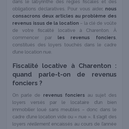
dans le labyrinthe des règles fiscales et des
obligations déclaratives. Pour vous aider,
nous
consacrons deux articles au problème des
revenus issus de la location
– la clé de voûte
de votre fiscalité locative à Charenton. À
commencer par
les revenus fonciers
,
constitués des loyers touchés dans le cadre
d’une location nue.
Fiscalité locative à Charenton :
quand parle-t-on de revenus
fonciers ?
On parle de
revenus fonciers
au sujet des
loyers versés par le locataire d’un bien
immobilier loué sans meubles – donc dans le
cadre d’une location vide ou « nue ». Il s’agit des
loyers
réellement
encaissés au cours de l’année