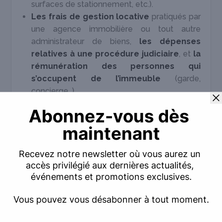
surfaces de stationnement, etc.).
Les frais de
gestion locative
pratiqués par
une agence immobilière ou tout autre
administrateur de biens,
les dépenses
relatives à une procédure judiciaire
, et
la
rémunération des personnes qui
s’occupent de l’immeuble
(garde,
concierge…).
Les intérêts d’emprunt et les frais
relatifs à l’obtention du crédit
(constitution du dossier, hypothèque…).
Attention : cela n’est valable que pour le régime
réel. Dans le cadre du régime forfaitaire,
l’abattement de 30 % est censé couvrir
l’ensemble des frais et charges engagés.
Que faire en cas de loyers