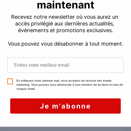
avoir reçu, de la part de sa banque, une
validation de sa demande de crédit
immobilier : c’est la preuve qu’il dispose des
fonds pour faire l’acquisition du bien.
L’acheteur doit avoir
souscrit une
assurance habitation
couvrant la période
envisagée pour l’occupation des lieux. Il doit
vous remettre une attestation prouvant que
cela a bien été fait.
L’acheteur doit
s’engager à ne pas
effectuer des travaux impactant le gros
œuvre
. Si de tels travaux sont en projet, ils
devront attendre que la vente définitive soit
actée.
Un
dépôt de garantie
doit avoir été versé,
de façon à couvrir d’éventuels dommages en
cas d’annulation de la vente.