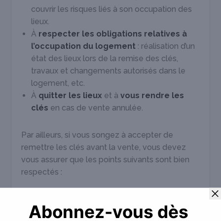
couvrir les risques liés à son occupation des
lieux.
À
respecter les obligations relatives à
l’occupation du logement
: réalisation d’un
état des lieux lors de la remise des clés,
travaux et changements autorisés dans le
logement, etc.
À
quitter les lieux
et à
vous rendre les
clés
en cas de vente annulée.
Par ailleurs, si vous songez à accepter de
remettre les clés avant la vente, vous devez
vous assurer que les points suivants sont bien
respectés :
L’acheteur doit avoir
levé la condition
suspensive de prêt
. Autrement dit, il doit