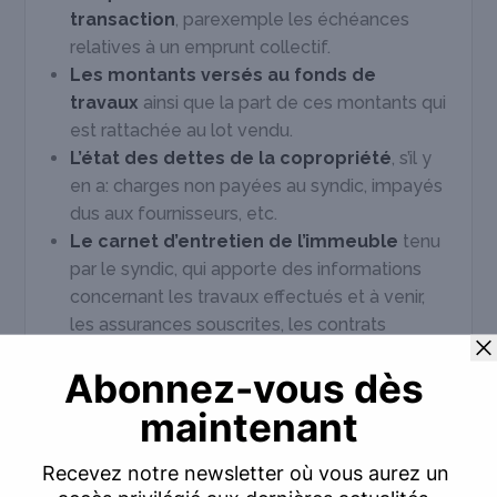
transaction
, parexemple les échéances
relatives à un emprunt collectif.
Les montants versés au fonds de
travaux
ainsi que la part de ces montants qui
est rattachée au lot vendu.
L’état des dettes de la copropriété
, s’il y
en a: charges non payées au syndic, impayés
dus aux fournisseurs, etc.
Le carnet d’entretien de l’immeuble
tenu
par le syndic, qui apporte des informations
concernant les travaux effectués et à venir,
les assurances souscrites, les contrats
d’entretien et de maintenance, etc.
Le diagnostic technique global de
l’immeuble
qui est l’équivalent des
diagnostics individuels, mais pour les parties
communes et les équipements de la
copropriété.