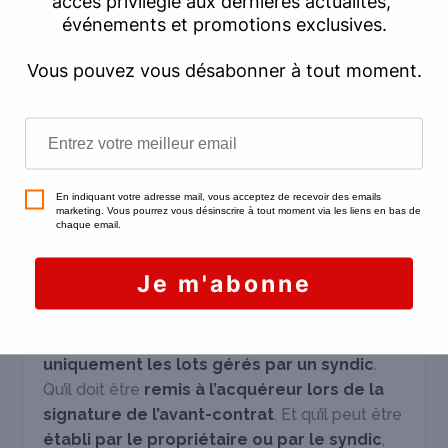
Le plan pluriannuel de travaux
présentant
un échéancier sur 10 ans.
Une chose intéressante à savoir, c’est que si
votre acheteur est déjà propriétaire d’un lot
dans le même immeuble, la liste des
informations à fournir se limite aux documents
financiers.
Que faut-il retenir de tout cela ?
Que
le pré-état daté est un document
d’information obligatoire
dans le contexte
d’une vente en copropriété. Qu’il concerne
uniquement les lots gérés par un syndic
.
Qu’il doit être
remis à l’acquéreur lors de la
signature de l’avant-contrat
. Et qu’il peut être
établi par le propriétaire ou par le syndic
,