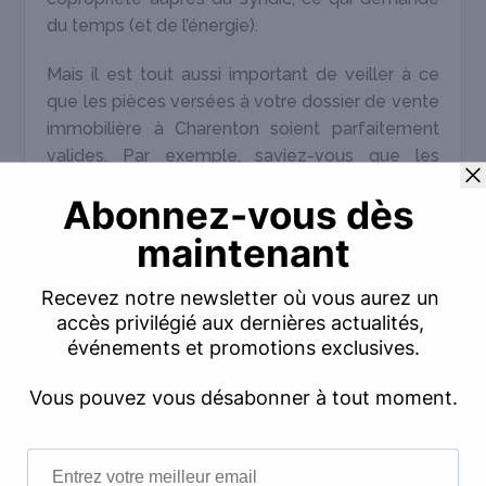
du temps (et de l’énergie).
Mais il est tout aussi important de veiller à ce
que les pièces versées à votre dossier de vente
immobilière à Charenton soient parfaitement
valides. Par exemple, saviez-vous que les
diagnostics immobiliers doivent être réalisés par
des techniciens agréés ? Demander à votre
voisin auto-entrepreneur de bien vouloir vérifier
votre réseau électrique ne vous suffira pas pour
être en règle…
Et que se passera-t-il s’il vous manque des
documents ? Si vous avez égaré votre titre de
propriété, remis par le notaire quelques
semaines après votre acquisition ?
Par souci de sécurité, nous vous