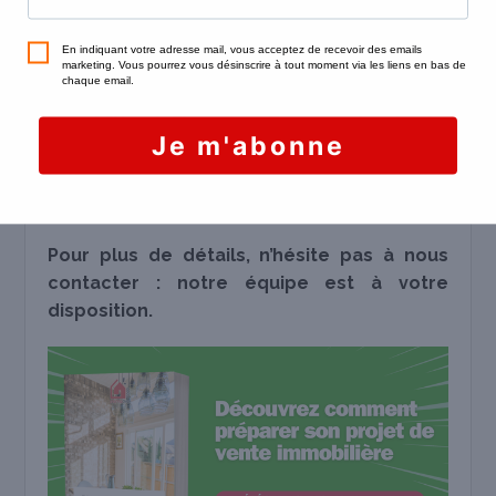
recommandons de
prendre conseil auprès
d’un professionnel
– agent immobilier ou
notaire – qui saura vous guider dans la
constitution de votre dossier de vente
immobilière à Charenton. Pensez qu’un dossier
complet vous fera gagner un temps précieux et
vous permettra de conclure votre transaction
au plus vite !
Pour plus de détails, n’hésite pas à nous
contacter : notre équipe est à votre
disposition.