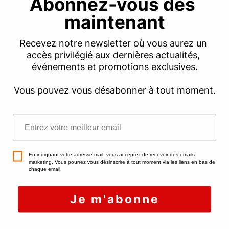
coûts de rénovation leur permettant de relever
la classe énergétique de leur bien, afin de
maximiser leur retour sur investissement
.
Si c’est votre cas – vous détenez un bien locatif
énergivore – alors vous pourriez être tenté(e)
de
vendre tout de suite plutôt que de
réaliser des travaux onéreux dans un avenir
proche
. Et s’il est vrai que les biens énergivores
subissent une décote de 5 % environ, rassurez-
vous : c’est rarement le cas dans les zones où le
marché immobilier est le plus tendu, comme en
région parisienne. Vous n’aurez certainement
aucune difficulté à
vendre votre passoire
thermique
à un bon prix aujourd’hui… mais cela
pourrait changer dans les années qui viennent.
Faites-vous aider par un