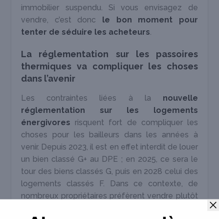
immobilier suspendu. Si vous envisagez de
vendre, c’est donc
le bon moment pour
tenter de séduire les acheteurs
.
La réglementation sur les passoires
thermiques va compliquer les choses
dans l’avenir
Les contraintes liées à la
nouvelle
réglementation sur les logements
énergivores
risquent fort de compliquer les
choses pour les bailleurs dans les années à
venir. Depuis 2023, il est en effet interdit de louer
un bien classé G+ au DPE ; en 2025, ce sera le
tour des biens classés G, puis en 2028 celui des
logements classés F. Dans ce contexte, de
nombreux propriétaires préfèrent vendre plutôt
que de devoir supporter les indispensables