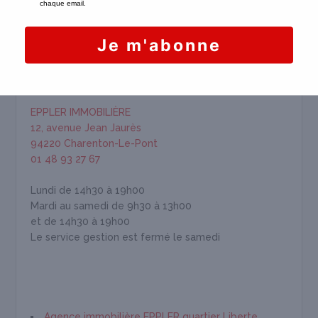
HORAIRES & INFORMATION
EPPLER IMMOBILIÈRE
12, avenue Jean Jaurès
94220 Charenton-Le-Pont
01 48 93 27 67
Lundi de 14h30 à 19h00
Mardi au samedi de 9h30 à 13h00
et de 14h30 à 19h00
Le service gestion est fermé le samedi
Agence immobilière EPPLER quartier Liberte