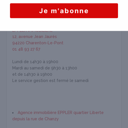
HORAIRES & INFORMATION
EPPLER IMMOBILIÈRE
12, avenue Jean Jaurès
94220 Charenton-Le-Pont
01 48 93 27 67
Lundi de 14h30 à 19h00
Mardi au samedi de 9h30 à 13h00
et de 14h30 à 19h00
Le service gestion est fermé le samedi
Agence immobilière EPPLER quartier Liberte
depuis la rue de Chanzy