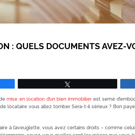
ON : QUELS DOCUMENTS AVEZ-VO
Tweetez
 de
mise en location d’un bien immobilier
est semé d’embûc
l de locataire vous allez tomber. Sera-t-il sérieux ? Bon p
aire à l’aveuglette, vous avez certains droits – comme celu