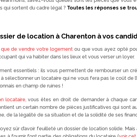
 Néanmoins, savez-vous quelles sont les pièces que vous ête
 qui sortent du cadre légal ?
Toutes les réponses se trou
ier de location à Charenton à vos candid
t que de vendre votre logement
ou que vous ayez opté po
ccupant qui va habiter dans les lieux et vous verser un loyer.
ent essentiels : ils vous permettent de rembourser un cré
 à sélectionner un locataire qui ne vous fera pas le coût de
nnais en champ de ruines !
on locataire
, vous êtes en droit de demander à chaque ca
ontient un certain nombre de pièces justificatives qui sont a
, de la légalité de sa situation et de la solidité de ses finan
soyez sûr d’avoir feuilleté un dossier de location solide. Mai
es à fournir font partie des obligations du locataire (
voir cet