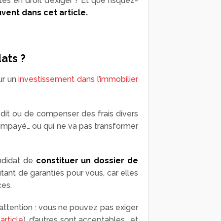
s en droit d’exiger ? Et que risquez-
vent dans cet article.
ats ?
ur un
investissement dans l’immobilier
dit ou de compenser des frais divers
 l’impayé… ou qui ne va pas transformer
ndidat de
constituer un dossier de
utant de garanties pour vous, car elles
ces.
s attention : vous ne pouvez pas exiger
 article
), d’autres sont acceptables… et