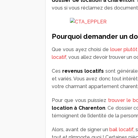
dossier de location à Charenton
.
vous si vous réclamez des documents
Pourquoi demander un doss
Que vous ayez choisi de
louer plutô
locatif
, vous allez devoir trouver un o
Ces
revenus locatifs
sont généralem
et variés. Vous avez donc tout intérêt
votre charmant appartement charento
Pour que vous puissiez
trouver le b
location à Charenton
. Ce dossier c
témoignent de l’identité de la personne
Alors, avant de signer un
bail locatif
, 
tout et n’importe quoi ! Certaines pièc