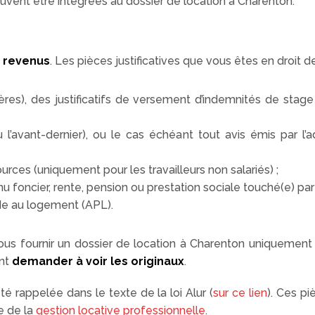
uvent être intégrées au dossier de location à Charenton.
s revenus
. Les pièces justificatives que vous êtes en droit d
ères), des justificatifs de versement d’indemnités de stage o
u l’avant-dernier), ou le cas échéant tout avis émis par l’
urces (uniquement pour les travailleurs non salariés) ;
enu foncier, rente, pension ou prestation sociale touché(e) par
de au logement (APL).
ous fournir un dossier de location à Charenton uniquemen
ent
demander à voir les originaux
.
é rappelée dans le texte de la loi Alur (
sur ce lien
). Ces p
e de la
gestion locative professionnelle
.