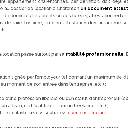
re appartement charentonnais, par définition, doit déjà ê
te au dossier de location à Charenton
un document attesta
catif de domicile des parents ou des tuteurs, attestation rédigé
avis de taxe foncière, ou bien attestation d’un organisme 
ts.
la location passe surtout par sa
stabilité professionnelle
.
tation signée par l’employeur (et donnant un maximum de dét
 au moment de son entrée dans l’entreprise, etc.) ;
 d’une profession libérale ou d’un statut d’entrepreneur (ext
un artisan, certificat Insee pour un freelance, etc.) ;
at de scolarité si vous souhaitez
louer à un étudiant
.