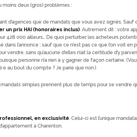
u moins deux (gros) problèmes :
ant d’agences que de mandats que vous avez signés. Sauf
 un prix HAI (honoraires inclus)
. Autrement dit : votre 
our 428 000 ailleurs… De quoi perturber les acheteurs potentiel
 dans l’annonce ; sauf que ce n’est pas ce que l’on voit en p
ur vendre, sans qu’aucune d’elles n’ait la certitude d’y parv
 puisque personne n’a rien à y gagner de façon certaine. (Vou
yé·e au bout du compte ? Je parie que non.)
s mandats simples prennent plus de temps pour se vendre qu
professionnel, en exclusivité
. Celui-ci est l’unique mandata
e d’appartement à Charenton.