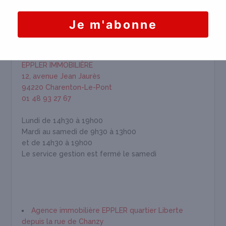
HORAIRES & INFORMATION
EPPLER IMMOBILIÈRE
12, avenue Jean Jaurès
94220 Charenton-Le-Pont
01 48 93 27 67
Lundi de 14h30 à 19h00
Mardi au samedi de 9h30 à 13h00
et de 14h30 à 19h00
Le service gestion est fermé le samedi
Agence immobilière EPPLER quartier Liberte
depuis la rue de Chanzy