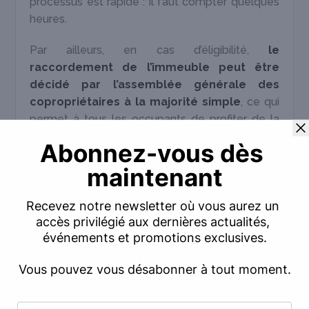
processus est rapide : il faut compter quelques
heures.
Par ailleurs, en cas d’éligibilité,
le
raccordement de l’immeuble peut être
décidé par l’assemblée générale des
copropriétaires à la majorité simple
, ce qui
permet à tous les occupants de profiter de la
fibre optique dans leur logement (à condition
d’avoir un abonnement approprié). Pensez à
vérifier auprès de la copropriété si un
raccordement existe déjà et s’il a été approuvé
en AG.
J’espère que cet article vous a apporté
les
informations dont vous aviez besoin à
propos de la fibre optique dans votre
logement
, et que vous avez désormais en tête
tous les éléments pour prendre votre décision