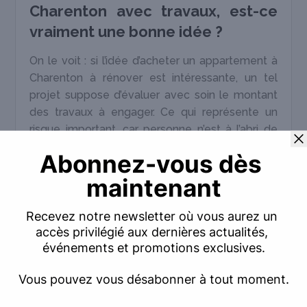
Charenton avec travaux, est-ce
vraiment une bonne idée ?
On le voit : si l’idée d’acheter un appartement à
Charenton à rénover est intéressante, un tel
projet suppose d’évaluer avec soin le montant
des travaux à engager. Ce qui représente un
risque important, car personne n’est à l’abri de
mauvaises surprises – en l’occurrence, une
différence notable entre le coût estimé et le
coût réel en fin de chantier.
Pour autant,
cette difficulté est compensée
par un grand nombre d’avantages
:
Le fait d’acheter un appartement à
Charenton ancien avec travaux revient moins
cher, à caractéristiques équivalentes, que