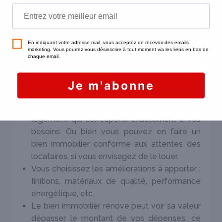
d’
acheter dans le neuf
.
Les logements à rénover sont moins coûteux
à l’achat que les logements anciens « prêts à
habiter », ce qui réduit de fait les
frais de
notaire
(calculés en fonction d’un
pourcentage appliqué au prix d’achat).
Vous pouvez faire du sur-mesure, tout
changer au gré de vos goûts et de vos
envies, et ainsi emménager dans un
logement qui correspond exactement à vos
besoins. Ou bien vous pouvez en faire un
bien immobilier conforme aux attentes des
locataires, si vous envisagez de le louer.
Vous choisissez les améliorations à apporter :
finitions, matériaux de qualité, performance
énergétique, etc.
Le bien immobilier rénové peut voir sa valeur
dépasser le montant de vos dépenses, ce