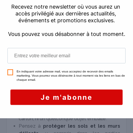
Charenton sans stress, il existe un certain
nombre de techniques à avoir en tête. On ne
parle pas, ici, de la préparation du
déménagement (par exemple, le
choix de
professionnels de confiance
) ni du trajet qui
vous mènera à bon port, mais bien de la partie
« emménagement » à proprement parler :
lorsque vous êtes parvenus à votre nouvelle
adresse avec toutes vos affaires. Voici quelques
conseils :
Si vous travaillez avec des déménageurs
professionnels,
veillez à être présent(e)
sur place pour le déchargement
. Vérifiez
avec soin qu’il ne manque rien, ni meuble, ni
carton, ni un quelconque objet emballé.
Pensez à
protéger les sols et les murs