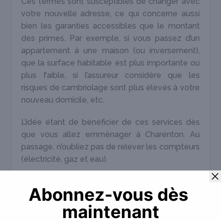
Ces termes sont susceptibles de changer avec
votre nouvelle adresse, ce qui concerne aussi
bien les garanties accessibles que le montant
des primes. Par exemple, si vous passez d’un
appartement à une maison (ou inversement),
que la surface habitable est plus importante ou
plus faible, si l’assureur considère que les
risques de cambriolage sont plus élevés à votre
nouveau domicile, etc.
L’idée étant de bénéficier de ces services dès
que vous allez emménager à Charenton. Au
passage, n’oubliez pas de relever les compteurs
(électricité, gaz et eau).
Organisez votre déménagement
à Charenton avec rigueur
Pour vous faciliter la vie et emménager à