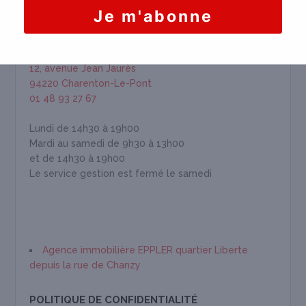
HORAIRES & INFORMATION
EPPLER IMMOBILIÈRE
12, avenue Jean Jaurès
94220 Charenton-Le-Pont
01 48 93 27 67
Lundi de 14h30 à 19h00
Mardi au samedi de 9h30 à 13h00
et de 14h30 à 19h00
Le service gestion est fermé le samedi
Agence immobilière EPPLER quartier Liberte
depuis la rue de Chanzy
POLITIQUE DE CONFIDENTIALITÉ