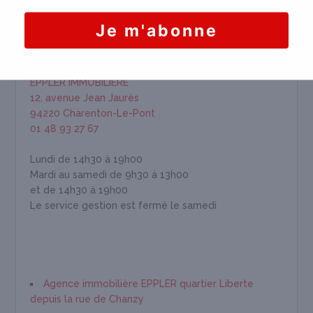
HORAIRES & INFORMATION
EPPLER IMMOBILIÈRE
12, avenue Jean Jaurès
94220 Charenton-Le-Pont
01 48 93 27 67
Lundi de 14h30 à 19h00
Mardi au samedi de 9h30 à 13h00
et de 14h30 à 19h00
Le service gestion est fermé le samedi
Agence immobilière EPPLER quartier Liberte
depuis la rue de Chanzy