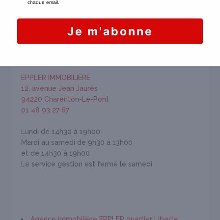
HORAIRES & INFORMATION
EPPLER IMMOBILIÈRE
12, avenue Jean Jaurès
94220 Charenton-Le-Pont
01 48 93 27 67
Lundi de 14h30 à 19h00
Mardi au samedi de 9h30 à 13h00
et de 14h30 à 19h00
Le service gestion est fermé le samedi
Agence immobilière EPPLER quartier Liberte