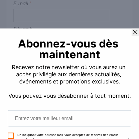
E-mail
*
Site web
Commentaire
*