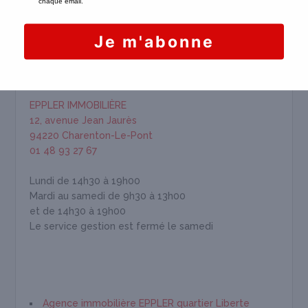
HORAIRES & INFORMATION
EPPLER IMMOBILIÈRE
12, avenue Jean Jaurès
94220 Charenton-Le-Pont
01 48 93 27 67
Lundi de 14h30 à 19h00
Mardi au samedi de 9h30 à 13h00
et de 14h30 à 19h00
Le service gestion est fermé le samedi
Agence immobilière EPPLER quartier Liberte