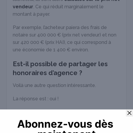
vendeur
. Ce qui réduit marginalement le
montant à payer.
Par exemple, l’acheteur paiera des frais de
notaire sur 400 000 € (prix net vendeur) et non
sur 420 000 € (prix HAI), ce qui correspond à
une économie de 1 400 € environ.
Est-il possible de partager les
honoraires d’agence ?
Voilà une autre question intéressante.
La réponse est : oui !
Même si cette pratique est plutôt rare dans nos
contrées, rien ne vous interdit de
négocier
avec votre acheteur une répartition