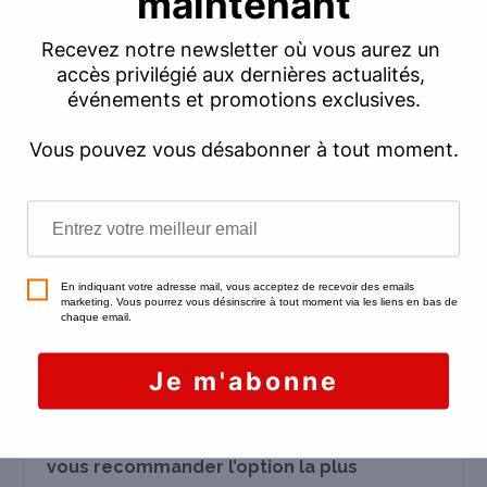
équitable des frais d’agence immobilière
.
Ce modèle économique, qui est plus répandu à
l’étranger, commence doucement à progresser
en France. En particulier lorsque les deux parties
souhaitent équilibrer l’effort financier.
Cette solution peut être intéressante dans un
contexte où :
Un bien se vend difficilement.
Les parties doivent parvenir à un compromis
pour conclure la transaction.
L’offre d’achat nécessite un ajustement
compte tenu de la valeur réelle du bien.
Bien sûr, vous pouvez
compter sur moi pour
vous recommander l’option la plus