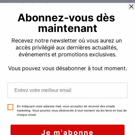
professionnel
.
À cet effet, il est indispensable de faire appel à
un
diagnostiqueur certifié
pour évaluer la
présence de plomb dans un bâtiment construit
avant 1949. Il se charge d’examiner les
revêtements et d’évaluer la concentration de
cette substance, qui ne doit pas dépasser
1 mg/cm².
Évidemment, l’intervention d’un diagnostiqueur a
un coût. En moyenne,
il faut compter entre
80 et 250 €
, en fonction de la surface du
logement à évaluer. Ce montant est
entièrement à votre charge.
Mais la bonne nouvelle, c’est que ces frais
peuvent être déduits du prix de vente lors du