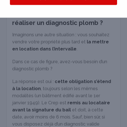
calcul de la plus-value
.
Et en cas de location, faut-il aussi
réaliser un diagnostic plomb ?
Imaginons une autre situation : vous souhaitez
vendre votre propriété plus tard et
la mettre
en location dans l’intervalle
.
Dans ce cas de figure, avez-vous besoin d’un
diagnostic plomb ?
La réponse est oui :
cette obligation s’étend
à la location
, toujours selon les mêmes
modalités (un bâtiment édifié avant le 1
er
janvier 1949). Le Crep est
remis au locataire
avant la signature du bail
et doit, à cette
date, avoir moins de 6 mois. Sauf, bien sûr, si
vous disposez déjà d’un diagnostic valide