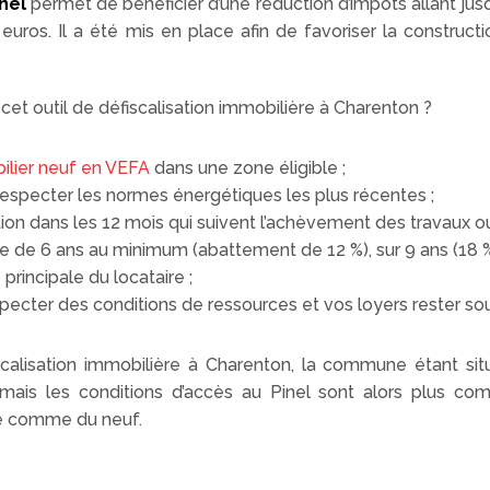
inel
permet de bénéficier d’une réduction d’impôts allant jusq
ros. Il a été mis en place afin de favoriser la construct
 outil de défiscalisation immobilière à Charenton ?
ilier neuf en VEFA
dans une zone éligible ;
especter les normes énergétiques les plus récentes ;
on dans les 12 mois qui suivent l’achèvement des travaux ou 
e de 6 ans au minimum (abattement de 12 %), sur 9 ans (18 %)
principale du locataire ;
specter des conditions de ressources et vos loyers rester so
calisation immobilière à Charenton, la commune étant sit
n, mais les conditions d’accès au Pinel sont alors plus co
ré comme du neuf.