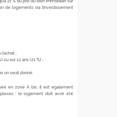
u’à 21 % du prix du bien immobilier sur
ion de logements via l’investissement
l’achat ;
 ou sur 12 ans (21 %) ;
us un seuil donné.
uée en zone A bis. Il est également
mplexes : le logement doit avoir été