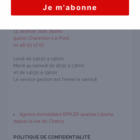
HORAIRES & INFORMATION
EPPLER IMMOBILIÈRE
12, avenue Jean Jaurès
94220 Charenton-Le-Pont
01 48 93 27 67
Lundi de 14h30 à 19h00
Mardi au samedi de 9h30 à 13h00
et de 14h30 à 19h00
Le service gestion est fermé le samedi
Agence immobilière EPPLER quartier Liberte
depuis la rue de Chanzy
POLITIQUE DE CONFIDENTIALITÉ