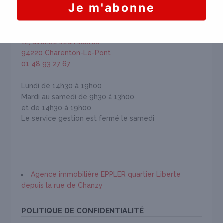
HORAIRES & INFORMATION
EPPLER IMMOBILIÈRE
12, avenue Jean Jaurès
94220 Charenton-Le-Pont
01 48 93 27 67
Lundi de 14h30 à 19h00
Mardi au samedi de 9h30 à 13h00
et de 14h30 à 19h00
Le service gestion est fermé le samedi
Agence immobilière EPPLER quartier Liberte
depuis la rue de Chanzy
POLITIQUE DE CONFIDENTIALITÉ