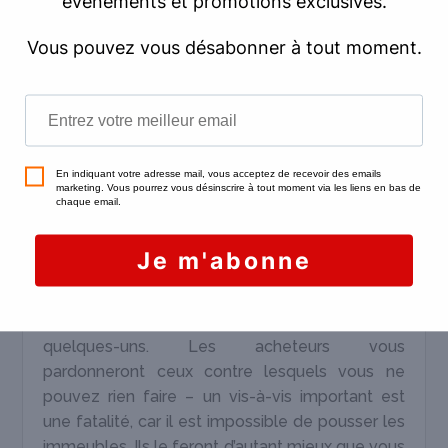
5. Corrigez les défauts éventuels
du logement
Un logement coup de cœur n’est pas
forcément un logement parfait. D’ailleurs, une
habitation parfaite sous tous rapports, ça
n’existe pas. Pour provoquer un coup de cœur
immobilier à Charenton, il faut
proposer un
appartement qui répond aux besoins
essentiels exprimés par les acheteurs, et
qui les séduit par ses qualités
.
Dans ce contexte, il faut aussi
composer avec
les défauts
. Il y en a nécessairement
quelques-uns. Les acheteurs vous
pardonneront ceux contre lesquels vous ne
pouvez rien faire – un vis-à-vis important est
une fatalité, car il est impossible de pousser les
immeubles. Ils le feront d’autant mieux que vous