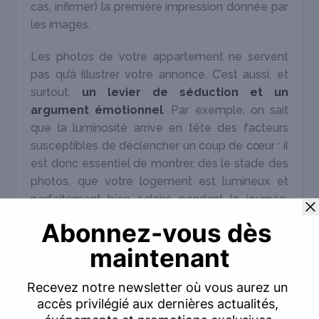
cas, infirmer) la première impression donnée par
les images.
Les photos de votre appartement ne servent
pas qu’à illustrer votre annonce. C’est aussi, et
surtout,
un levier de séduction et un
argument émotionnel
. Par exemple, on sait
que la luminosité arrive en tête des facteurs
susceptibles de déclencher un coup de cœur : il
est donc essentiel de montrer, dès le stade des
photos, que votre logement est lumineux et
parfaitement bien éclairé pendant la journée.
Cela fonctionne pour tout le reste : si vous avez
des pièces spacieuses, un grand balcon, un
beau dressing, des équipements de qualité, ce
sont des choses à mettre en avant dans les
visuels.