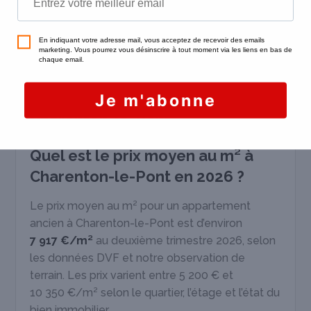
réalisée directement sur place.
Demander une estimation gratuite
FAQ Marché immobilier à
Charenton-le-Pont
Quel est le prix moyen au m² à
Charenton-le-Pont en 2026 ?
Le prix moyen au m² pour un appartement
ancien à Charenton-le-Pont est d’environ
7 917 €/m²
au deuxième trimestre 2026, selon
les données DVF et notre observation de
terrain. Les prix varient entre 5 200 € et
10 350 €/m² selon le quartier, l’étage et l’état du
bien immobilier.