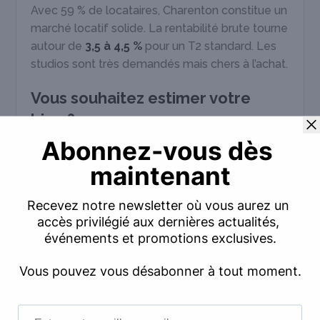
Avec 59 % de locataires, Charenton constitue un
marché locatif solide. La rentabilité brute tourne
autour de
3,5 à 4,5 %
pour un T2 standard. Les
studios sont très demandés mais chers à l’achat.
Vous souhaitez estimer votre
bien ?
Ce baromètre présente les tendances
générales du marché immobilier local.
Toutefois, la valeur de
votre
appartement
dépend de critères très précis : étage,
exposition, état, prestations, charges de
copropriété, DPE, travaux votés par la
copropriété, etc.
Immoove Eppler vous propose une
estimation gratuite, sans engagement,