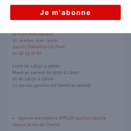
HORAIRES & INFORMATION
EPPLER IMMOBILIÈRE
12, avenue Jean Jaurès
94220 Charenton-Le-Pont
01 48 93 27 67
Lundi de 14h30 à 19h00
Mardi au samedi de 9h30 à 13h00
et de 14h30 à 19h00
Le service gestion est fermé le samedi
Agence immobilière EPPLER quartier Liberte
depuis la rue de Chanzy