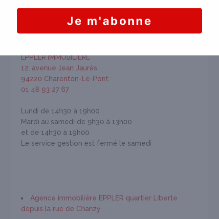
HORAIRES & INFORMATION
EPPLER IMMOBILIÈRE
12, avenue Jean Jaurès
94220 Charenton-Le-Pont
01 48 93 27 67
Lundi de 14h30 à 19h00
Mardi au samedi de 9h30 à 13h00
et de 14h30 à 19h00
Le service gestion est fermé le samedi
Agence immobilière EPPLER quartier Liberte
depuis la rue de Chanzy