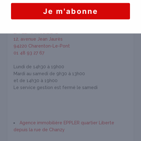
HORAIRES & INFORMATION
EPPLER IMMOBILIÈRE
12, avenue Jean Jaurès
94220 Charenton-Le-Pont
01 48 93 27 67
Lundi de 14h30 à 19h00
Mardi au samedi de 9h30 à 13h00
et de 14h30 à 19h00
Le service gestion est fermé le samedi
Agence immobilière EPPLER quartier Liberte
depuis la rue de Chanzy