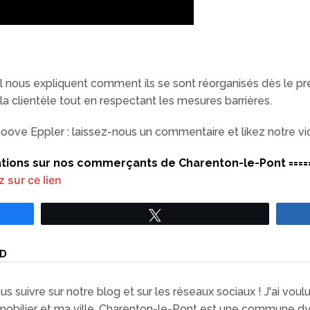
l nous expliquent comment ils se sont réorganisés dès le pre
 la clientèle tout en respectant les mesures barrières.
ve Eppler : laissez-nous un commentaire et likez notre vi
mations sur nos commerçants de Charenton-le-Pont ====
z sur ce lien
Tweetez
RD
 suivre sur notre blog et sur les réseaux sociaux ! J'ai voulu
mobilier et ma ville. Charenton-le-Pont est une commune d