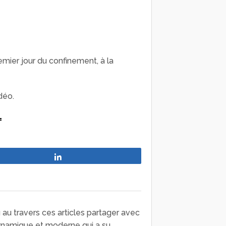
mier jour du confinement, à la
déo.
=
Partagez
 au travers ces articles partager avec
ynamique et moderne qui a su