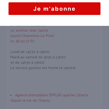
HORAIRES & INFORMATION
EPPLER IMMOBILIÈRE
12, avenue Jean Jaurès
94220 Charenton-Le-Pont
01 48 93 27 67
Lundi de 14h30 à 19h00
Mardi au samedi de 9h30 à 13h00
et de 14h30 à 19h00
Le service gestion est fermé le samedi
Agence immobilière EPPLER quartier Liberte
depuis la rue de Chanzy